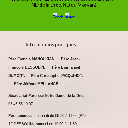
ND de la Drée, ND du Morvan)
Informations pratiques
Père Francis M
ANOUKIAN,
Père Jean-
François DESSOLIN,
Père Emmanuel
DUMONT,
Père
Christophe JACQUINOT,
Père Jérôme M
ELLANGÉ.
Secrétariat Paroisse Notre Dame de la Drée :
03.
45.55.10.97
Permanences :
le mardi de
09:30
à 11:
0
0 (Père
JF DESSOLIN), samedi de 10:00 à 11:
30